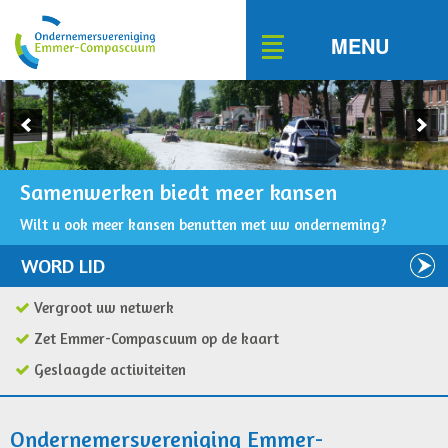
Toggle
MENU
navigation
Samenwerken biedt meer kansen
Wilt u ook meer kansen benutten met uw onderneming?
WORD LID
Vergroot uw netwerk
Zet Emmer-Compascuum op de kaart
Geslaagde activiteiten
Ondernemersvereniging Emmer-