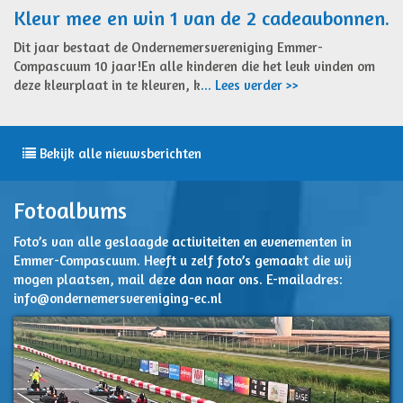
Kleur mee en win 1 van de 2 cadeaubonnen.
Dit jaar bestaat de Ondernemersvereniging Emmer-
Compascuum 10 jaar!En alle kinderen die het leuk vinden om
deze kleurplaat in te kleuren, k
... Lees verder >>
Bekijk alle nieuwsberichten
Fotoalbums
Foto’s van alle geslaagde activiteiten en evenementen in
Emmer-Compascuum. Heeft u zelf foto’s gemaakt die wij
mogen plaatsen, mail deze dan naar ons. E-mailadres:
info@ondernemersvereniging-ec.nl