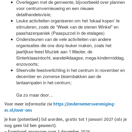
Overleggen met de gemeente, bijvoorbeeld over plannen
voor centrumvernieuwing en een nieuwe
detailhandelsvisie;
Leuke activiteiten organiseren om het ‘lokaal kopen’ te
stimuleren, zoals de “Week van de stenen Winkel” en
paashazenpaniek (Paaspuzzel in de etalages)
Ondersteunen van de vele activiteiten van andere
organisaties die ons dorp leuker maken, zoals het
jaarlijkse feest Muziek aan ’t Waoter, de
Sinterklaasintocht, wandel4daagse, mega-kindermiddag,
enzovoorts;
Sfeervolle feestverlichting in het centrum in november en
december en zomerse bloembakken aan de
lantaarnpalen in het centrum;
Ga zo maar door…
Voor meer informatie zie
https://ondernemersvereniging-
ec.nl/over-ons
Je kan (potentieel) lid worden, gratis tot 1 januari 2027 (als je
nog geen lid ben geweest).
– Eventueel opzeggen voor 1 december 2026.